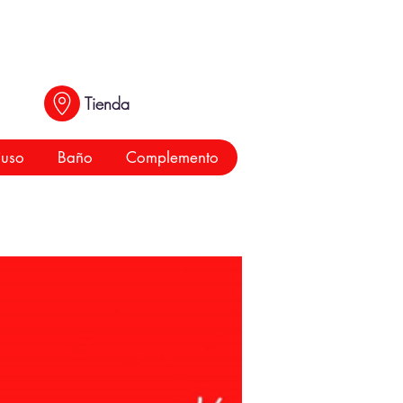
Tienda
iuso
Baño
Complemento
ltiuso