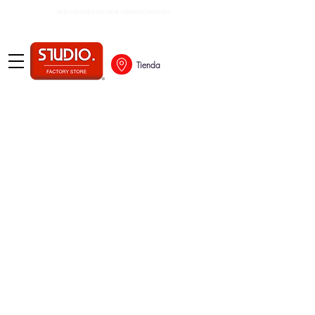
OFERTAS POR TIEMPO LIMITADO
NUEVAS
Tienda
ESCRITORIO
Refinar por
Ordenar por
Filtros
Borrar todos
Filtros
Borrar todos
Mostrar objeto
Mostrar objeto