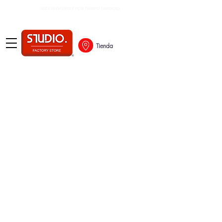
OFERTAS POR TIEMPO LIMITADO
NUEVAS
Tienda
Lo sentimos, este producto no está disponible
Buscar productos
Mi cuenta
Seguimiento de pedidos
Favoritos
Cesta
Mostrar precios en:
USD