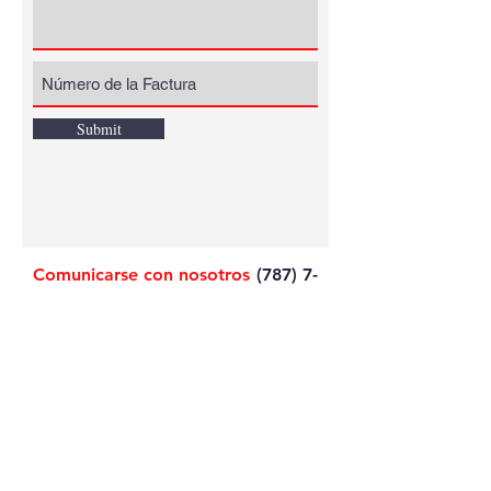
Submit
Comunicarse con nosotros
(787) 7-
STUDIO (788346)
Email:
rh@mistudiomuebles.com
Nuestra Empresa
Tienda
Help Center
Track Orders
Preguntas Frecuentes
Política de Devoluciones
Política de Privacidad
Política de Cookies